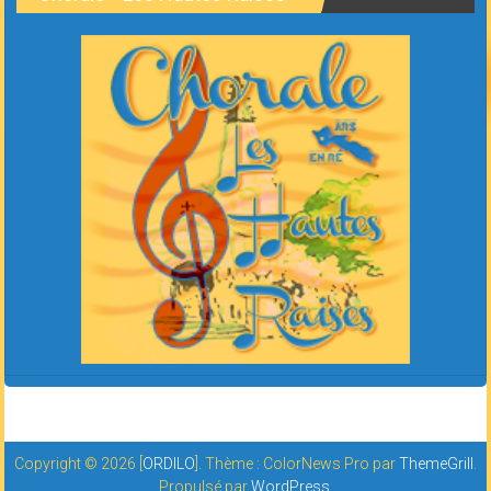
Copyright © 2026 [
ORDILO
]. Thème : ColorNews Pro par
ThemeGrill
.
Propulsé par
WordPress
.