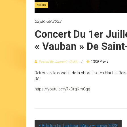
Actus
22 janvier 2023
Concert Du 1er Juill
« Vauban » De Saint
Posted By: Laurent - Ordilo
1309 Views
Retrouvez le concert de la chorale « Les Hautes Raises
Ré :
https://youtu.be/y7kDrgKmCqg
Post
Article « Le Tambour d’Ars » – janvier 2023